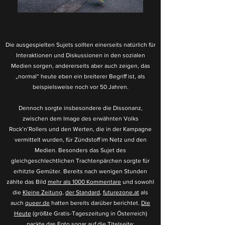
Die ausgespielten Sujets sollten einerseits natürlich für
Interaktionen und Diskussionen in den sozialen
Medien sorgen, andererseits aber auch zeigen, das
„normal“ heute eben ein breiterer Begriff ist, als
beispielsweise noch vor 50 Jahren.
Dennoch sorgte insbesondere die Dissonanz,
zwischen dem Image des erwähnten Volks
Rock’n’Rollers und den Werten, die in der Kampagne
vermittelt wurden, für Zündstoff im Netz und den
Medien. Besonders das Sujet des
gleichgeschlechtlichen Trachtenpärchen sorgte für
erhitzte Gemüter. Bereits nach wenigen Stunden
zählte das Bild
mehr als 1000 Kommentare
und sowohl
die
Kleine Zeitung
,
der Standard
,
futurezone.at
als
auch
queer.de
hatten bereits darüber berichtet.
Die
Heute
(größte Gratis-Tageszeitung in Österreich)
packte das Foto sogar auf die Titelseite: