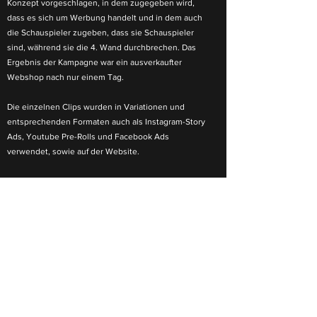
Konzept vorgeschlagen, in dem zugegeben wird,
dass es sich um Werbung handelt und in dem auch
die Schauspieler zugeben, dass sie Schauspieler
sind, während sie die 4. Wand durchbrechen. Das
Ergebnis der Kampagne war ein ausverkaufter
Webshop nach nur einem Tag.
Die einzelnen Clips wurden in Variationen und
entsprechenden Formaten auch als Instagram-Story
Ads, Youtube Pre-Rolls und Facebook Ads
verwendet, sowie auf der Website.
Freelancer:
Tobias Nussbaumer
Haare & Make-Up:
Maria Sostek