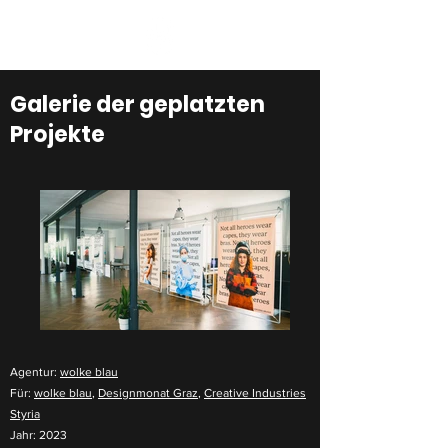
Galerie der geplatzten
Projekte
Agentur:
wolke blau
Für:
wolke blau
,
Designmonat Graz
,
Creative Industries
Styria
Jahr: 2023