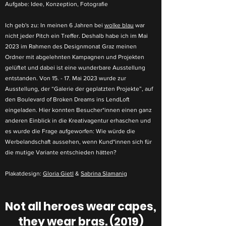
Aufgabe: Idee, Konzeption, Fotografie
Ich geb's zu: In meinen 6 Jahren bei
wolke blau
war
nicht jeder Pitch ein Treffer. Deshalb habe ich im Mai
2023 im Rahmen des Designmonat Graz meinen
Ordner mit abgelehnten Kampagnen und Projekten
gelüftet und dabei ist eine wunderbare Ausstellung
entstanden. Von 15. - 17. Mai 2023 wurde zur
Ausstellung, der “Galerie der geplatzten Projekte”, auf
den Boulevard of Broken Dreams ins LendLoft
eingeladen. Hier konnten Besucher*innen einen ganz
anderen Einblick in die Kreativagentur erhaschen und
es wurde die Frage aufgeworfen: Wie würde die
Werbelandschaft aussehen, wenn Kund*innen sich für
die mutige Variante entschieden hätten?
Plakatdesign:
Gloria Gietl
&
Sabrina Slamanig
Not all heroes wear capes,
they wear bras. (2019)